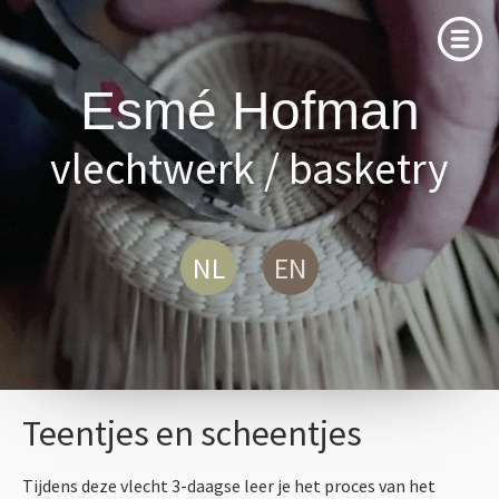
Home
Esmé Hofman
Projecten
vlechtwerk / basketry
Collectie
Vlechtwerk
Restauratie
Teentjes en scheentjes
Miniaturen
Tijdens deze vlecht 3-daagse leer je het proces van het